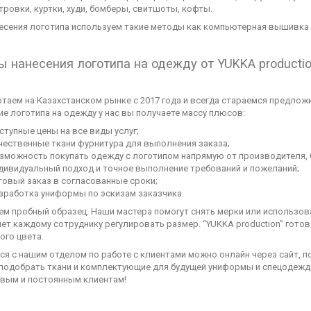
тровки, куртки, худи, бомберы, свитшоты, кофты.
есения логотипа используем такие методы как компьютерная вышивка
 нанесения логотипа на одежду от YUKKA producti
таем на Казахстанском рынке с 2017 года и всегда стараемся предлож
ие логотипа на одежду у нас вы получаете массу плюсов:
ступные цены на все виды услуг;
чественные ткани фурнитура для выполнения заказа;
зможность покупать одежду с логотипом напрямую от производителя, 
дивидуальный подход и точное выполнение требований и пожеланий;
товый заказ в согласованные сроки;
зработка униформы по эскизам заказчика.
м пробный образец. Наши мастера помогут снять мерки или использов
ет каждому сотруднику регулировать размер. “YUKKA production” гото
ого цвета.
ся с нашим отделом по работе с клиентами можно онлайн через сайт, п
подобрать ткани и комплектующие для будущей униформы и спецодежды
вым и постоянным клиентам!