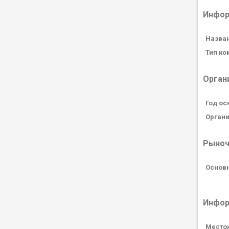
Инфор
Назван
Тип ко
Орган
Год ос
Орган
Рыноч
Основн
Инфор
Место