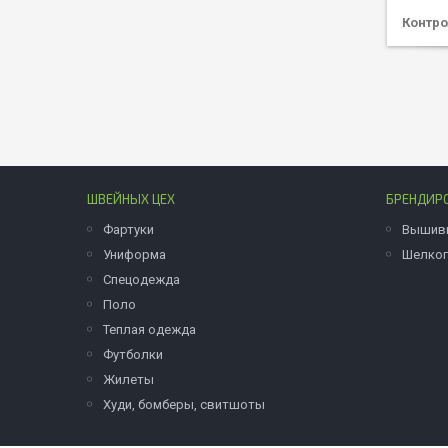
Контро
ШВЕЙНЫХ ЦЕХ
БРЕНДИР
Фартуки
Вышив
Униформа
Шелко
Спецодежда
Поло
Теплая одежда
Футболки
Жилеты
Худи, бомберы, свитшоты