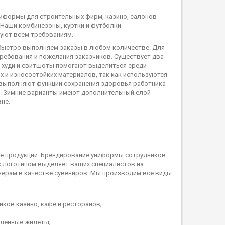
иформы для строительных фирм, казино, салонов
 Наши комбинезоны, куртки и футболки
вуют всем требованиям.
быстро выполняем заказы в любом количестве. Для
ребования и пожелания заказчиков. Существует два
, худи и свитшоты помогают выделиться среди
 и износостойких материалов, так как используются
 выполняют функции сохранения здоровья работника
е. Зимние варианты имеют дополнительный слой
вне.
ее продукции. Брендирование униформы сотрудников
с логотипом выделяет ваших специалистов на
тнерам в качестве сувениров. Мы производим все виды
ков казино, кафе и ресторанов;
пленные жилеты;