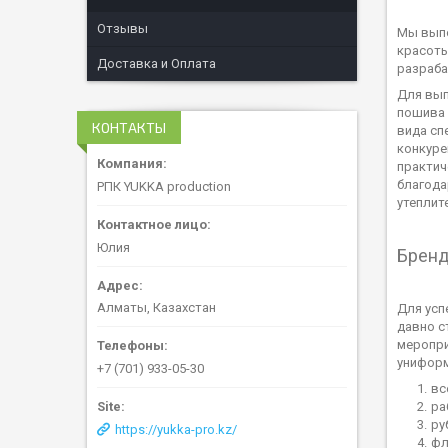
Отзывы
Мы выпо
красоты
Доставка и Оплата
разраба
Для вып
пошива 
КОНТАКТЫ
вида сп
конкуре
практич
благода
РПК YUKKA production
утеплит
Юлия
Бренд
Алматы, Казахстан
Для усп
давно с
меропри
униформ
+7 (701) 933-05-30
вс
ра
ру
https://yukka-pro.kz/
фл