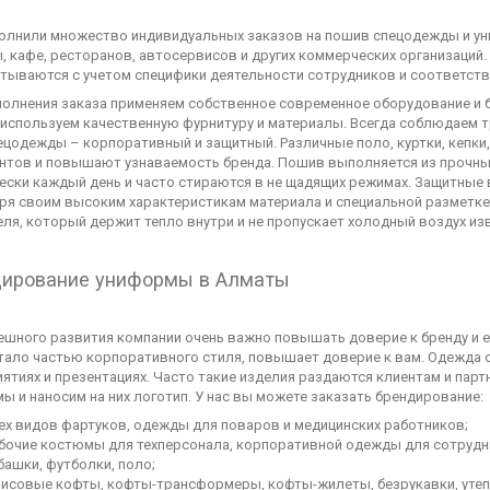
лнили множество индивидуальных заказов на пошив спецодежды и ун
, кафе, ресторанов, автосервисов и других коммерческих организаций.
тываются с учетом специфики деятельности сотрудников и соответст
олнения заказа применяем собственное современное оборудование и 
используем качественную фурнитуру и материалы. Всегда соблюдаем т
ецодежды – корпоративный и защитный. Различные поло, куртки, кепки
нтов и повышают узнаваемость бренда. Пошив выполняется из прочных
ески каждый день и часто стираются в не щадящих режимах. Защитные
ря своим высоким характеристикам материала и специальной разметк
еля, который держит тепло внутри и не пропускает холодный воздух из
ирование униформы в Алматы
ешного развития компании очень важно повышать доверие к бренду и 
тало частью корпоративного стиля, повышает доверие к вам. Одежда 
ятиях и презентациях. Часто такие изделия раздаются клиентам и пар
ы и наносим на них логотип. У нас вы можете заказать брендирование:
ех видов фартуков, одежды для поваров и медицинских работников;
бочие костюмы для техперсонала, корпоративной одежды для сотрудни
башки, футболки, поло;
исовые кофты, кофты-трансформеры, кофты-жилеты, безрукавки, уте