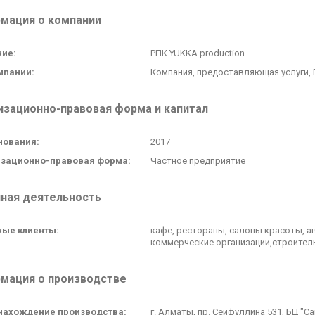
мация о компании
ие:
РПК YUKKA production
мпании:
Компания, предоставляющая услуги,
изационно-правовая форма и капитал
нования:
2017
изационно-правовая форма:
Частное предприятие
ная деятельность
ые клиенты:
кафе, рестораны, салоны красоты, ав
коммерческие организации,строите
мация о производстве
нахождение производства:
г. Алматы, пр. Сейфуллина 531, БЦ "Са