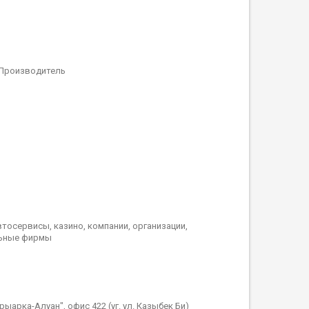
 Производитель
тосервисы, казино, компании, организации,
льные фирмы
рыарка-Алуан", офис 422 (уг. ул. Казыбек Би)