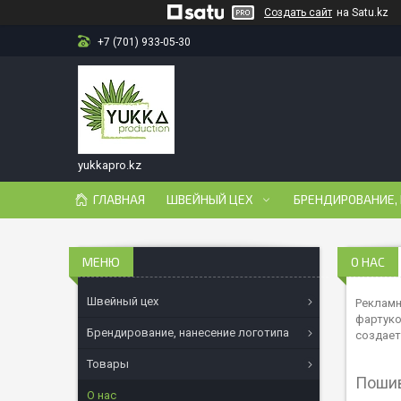
Создать сайт
на Satu.kz
+7 (701) 933-05-30
yukkapro.kz
ГЛАВНАЯ
ШВЕЙНЫЙ ЦЕХ
БРЕНДИРОВАНИЕ,
О НАС
Швейный цех
Рекламн
фартуко
Брендирование, нанесение логотипа
создает
Товары
Пошив
О нас