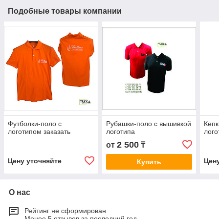
Подобные товары компании
Футболки-поло с
Рубашки-поло с вышивкой
Кепк
логотипом заказать
логотипа
лого
2 500
от
₸
Цену уточняйте
Цен
Купить
О нас
Рейтинг не сформирован
Менее 5 отзывов за последний год