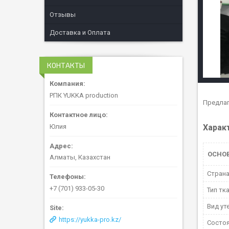
Отзывы
Доставка и Оплата
КОНТАКТЫ
РПК YUKKA production
Предлаг
Юлия
Харак
ОСНО
Алматы, Казахстан
Страна
+7 (701) 933-05-30
Тип тк
Вид ут
https://yukka-pro.kz/
Состо