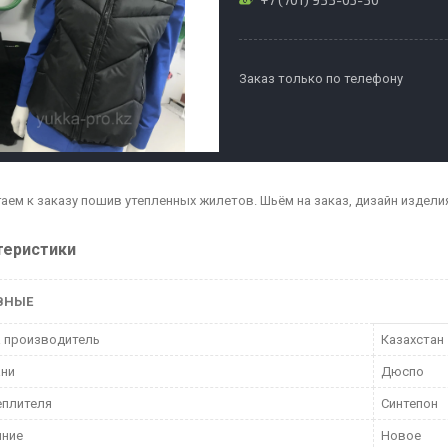
Заказ только по телефону
аем к заказу пошив утепленных жилетов. Шьём на заказ, дизайн изд
теристики
ВНЫЕ
 производитель
Казахстан
ани
Дюспо
еплителя
Синтепон
яние
Новое