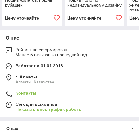
Пошив жилетов, пошив
Пошив поло по
Пош
рубашек
индивидуальному дизайну
жиле
пова
колп
Цену уточняйте
Цену уточняйте
Цен
техп
пол
О нас
Рейтинг не сформирован
Менее 5 отзывов за последний год
Работает с 31.01.2018
г. Алматы
Алматы, Казахстан
Контакты
Сегодня выходной
Показать весь график работы
О нас