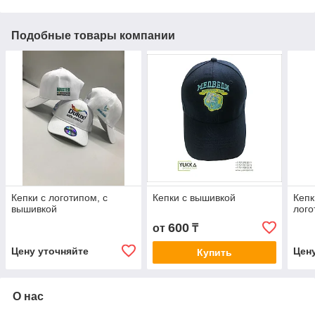
Подобные товары компании
Кепки с логотипом, с
Кепки с вышивкой
Кепк
вышивкой
лого
600
от
₸
Цену уточняйте
Цен
Купить
О нас