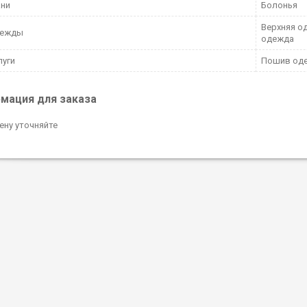
ани
Болонья
Верхняя о
дежды
одежда
луги
Пошив оде
мация для заказа
ену уточняйте