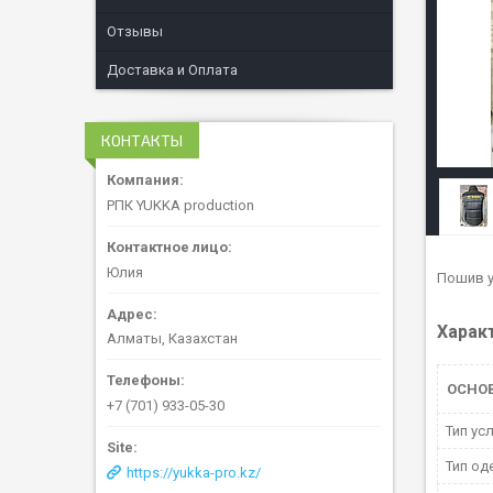
Отзывы
Доставка и Оплата
КОНТАКТЫ
РПК YUKKA production
Юлия
Пошив у
Харак
Алматы, Казахстан
ОСНО
+7 (701) 933-05-30
Тип ус
Тип од
https://yukka-pro.kz/