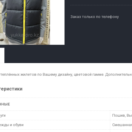
Заказ только по телефону
теплённых жилетов по Вашему дизайну, цветовой гамме. Дополнитель
теристики
ВНЫЕ
луги
Пошив, В
ежды и обуви
Смешанна