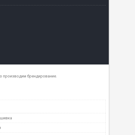
но производим брендирование.
ышивка
я