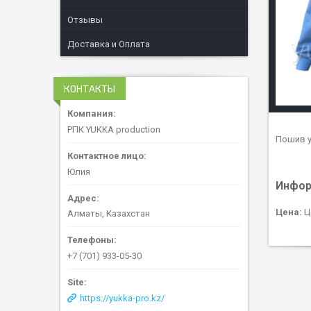
Отзывы
Доставка и Оплата
КОНТАКТЫ
РПК YUKKA production
Пошив у
Юлия
Инфор
Цена:
Ц
Алматы, Казахстан
+7 (701) 933-05-30
https://yukka-pro.kz/