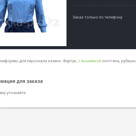
Заказ только по телефону
ниформы для персонала казино. Фартук,
с вышивкой
логотипа, рубашка
мация для заказа
ену уточняйте