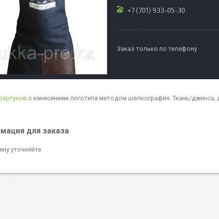
+7 (701) 933-05-30
Заказ только по телефону
фартуков
с нанесением логотипа методом шелкография. Ткань/джинса, 
мация для заказа
ену уточняйте