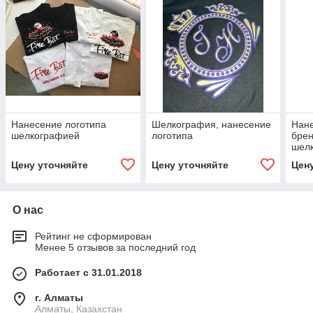
Нанесение логотипа
Шелкография, нанесение
Нане
шелкографией
логотипа
брен
шел
Цену уточняйте
Цену уточняйте
Цен
О нас
Рейтинг не сформирован
Менее 5 отзывов за последний год
Работает с 31.01.2018
г. Алматы
Алматы, Казахстан