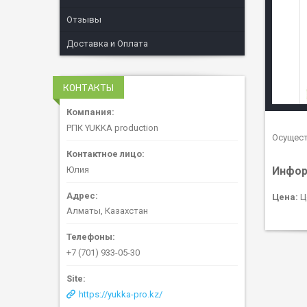
Отзывы
Доставка и Оплата
КОНТАКТЫ
РПК YUKKA production
Осущест
Юлия
Инфор
Цена:
Ц
Алматы, Казахстан
+7 (701) 933-05-30
https://yukka-pro.kz/