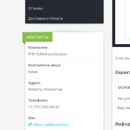
Отзывы
Доставка и Оплата
КОНТАКТЫ
РПК YUKKA production
У нас в
Юлия
Харак
ОСНО
Алматы, Казахстан
Тип ус
+7 (701) 933-05-30
Вид те
Инфор
https://yukka-pro.kz/