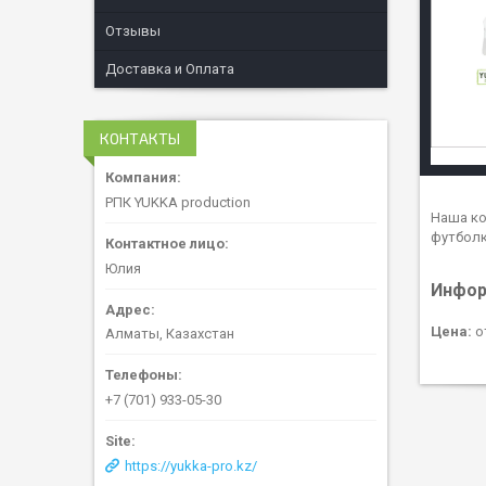
Отзывы
Доставка и Оплата
КОНТАКТЫ
РПК YUKKA production
Наша ко
футболк
Юлия
Инфор
Цена:
от
Алматы, Казахстан
+7 (701) 933-05-30
https://yukka-pro.kz/