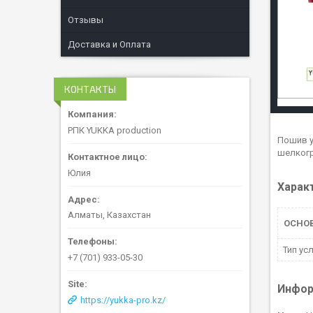
Отзывы
Доставка и Оплата
КОНТАКТЫ
РПК YUKKA production
Пошив у
шелкогр
Юлия
Харак
Алматы, Казахстан
ОСНО
Тип ус
+7 (701) 933-05-30
Инфор
https://yukka-pro.kz/