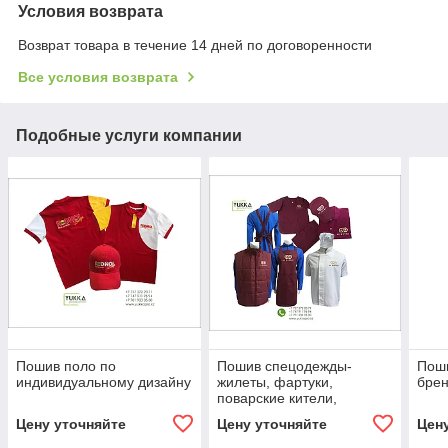
Условия возврата
Возврат товара в течение 14 дней по договоренности
Все условия возврата
Подобные услуги компании
Пошив поло по
Пошив спецодежды-
Поши
индивидуальному дизайну
жилеты, фартуки,
бре
поварские кители,
колпаки, костюмы для
Цену уточняйте
Цену уточняйте
Цен
техперсонала,кепки и
поло