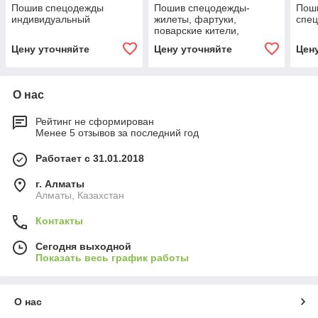
Пошив спецодежды
Пошив спецодежды-
Пош
индивидуальный
жилеты, фартуки,
спе
поварские кители,
колпаки, костюмы для
Цену уточняйте
Цену уточняйте
Цен
техперсонала,кепки и
поло
О нас
Рейтинг не сформирован
Менее 5 отзывов за последний год
Работает с 31.01.2018
г. Алматы
Алматы, Казахстан
Контакты
Сегодня выходной
Показать весь график работы
О нас